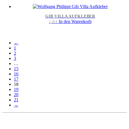
GIB VILLA AUFKLEBER
In den Warenkorb
1,20
€
←
1
2
3
…
15
16
17
18
19
20
21
→