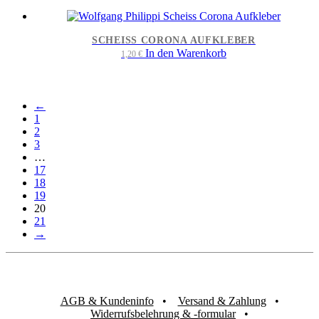
SCHEISS CORONA AUFKLEBER
In den Warenkorb
1,20
€
←
1
2
3
…
17
18
19
20
21
→
AGB & Kundeninfo
Versand & Zahlung
Widerrufsbelehrung & -formular