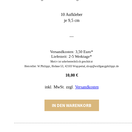
10 Aufkleber
je 9,5 cm
—
Versandkosten: 3,50 Euro*
Lieferzeit: 2-5 Werktage*
Motiv ist urheberrechtlich geschützt
Hersteller: W.Philippi, Hofaue 53, 42103 Wuppertal, shop@wolfgangphilippi.de
10,00
€
inkl. MwSt.
zzgl.
Versandkosten
Zehnerset
IN DEN WARENKORB
Aufkleber
Menge