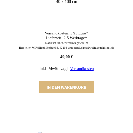
40 x 100 cm
—
Versandkosten: 5,95 Euro*
Lieferzeit: 2-5 Werktage*
Motiv ist urheberrechtlich geschützt
Hersteller: W.Philippi, Hofaue 53, 42103 Wuppertal, shop@wolfgangphilippi.de
49,00
€
inkl. MwSt.
zzgl.
Versandkosten
Ciglane
IN DEN WARENKORB
Plakat
Menge