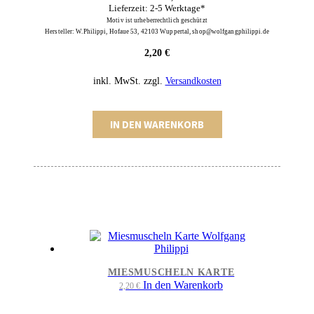
Lieferzeit: 2-5 Werktage*
Motiv ist urheberrechtlich geschützt
Hersteller: W.Philippi, Hofaue 53, 42103 Wuppertal, shop@wolfgangphilippi.de
2,20
€
inkl. MwSt.
zzgl.
Versandkosten
Große
IN DEN WARENKORB
Scheisse
Karte
Menge
MIESMUSCHELN KARTE
In den Warenkorb
2,20
€