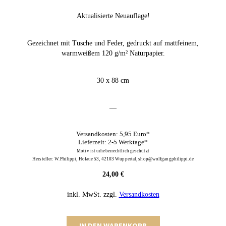
Aktualisierte Neuauflage!
Gezeichnet mit Tusche und Feder, gedruckt auf mattfeinem,
warmweißem 120 g/m² Naturpapier.
30 x 88 cm
—
Versandkosten: 5,95 Euro*
Lieferzeit: 2-5 Werktage*
Motiv ist urheberrechtlich geschützt
Hersteller: W.Philippi, Hofaue 53, 42103 Wuppertal, shop@wolfgangphilippi.de
24,00
€
inkl. MwSt.
zzgl.
Versandkosten
Kiel
IN DEN WARENKORB