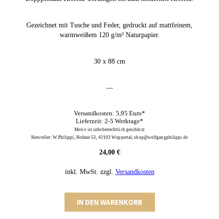
Gezeichnet mit Tusche und Feder, gedruckt auf mattfeinem,
warmweißem 120 g/m² Naturpapier.
30 x 88 cm
—
Versandkosten: 5,95 Euro*
Lieferzeit: 2-5 Werktage*
Motiv ist urheberrechtlich geschützt
Hersteller: W.Philippi, Hofaue 53, 42103 Wuppertal, shop@wolfgangphilippi.de
24,00
€
inkl. MwSt.
zzgl.
Versandkosten
Krefeld
IN DEN WARENKORB
Plakat
Menge