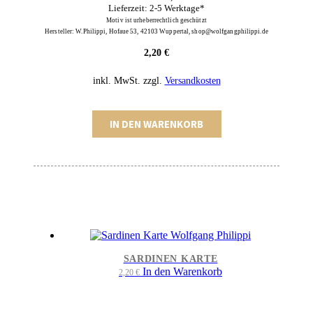
Lieferzeit: 2-5 Werktage*
Motiv ist urheberrechtlich geschützt
Hersteller: W.Philippi, Hofaue 53, 42103 Wuppertal, shop@wolfgangphilippi.de
2,20
€
inkl. MwSt.
zzgl.
Versandkosten
Motherfahrzeug
IN DEN WARENKORB
Karte
Menge
SARDINEN KARTE
In den Warenkorb
2,20
€