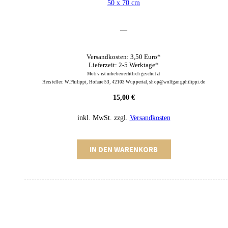
50 x 70 cm
—
Versandkosten: 3,50 Euro*
Lieferzeit: 2-5 Werktage*
Motiv ist urheberrechtlich geschützt
Hersteller: W.Philippi, Hofaue 53, 42103 Wuppertal, shop@wolfgangphilippi.de
15,00
€
inkl. MwSt.
zzgl.
Versandkosten
Porsche
IN DEN WARENKORB
Druck
Menge