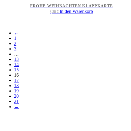
FROHE WEIHNACHTEN KLAPPKARTE
In den Warenkorb
3,30
€
←
1
2
3
…
13
14
15
16
17
18
19
20
21
→