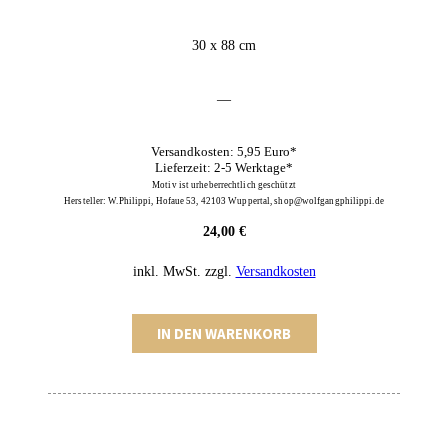
30 x 88 cm
—
Versandkosten: 5,95 Euro*
Lieferzeit: 2-5 Werktage*
Motiv ist urheberrechtlich geschützt
Hersteller: W.Philippi, Hofaue 53, 42103 Wuppertal, shop@wolfgangphilippi.de
24,00
€
inkl. MwSt.
zzgl.
Versandkosten
Mannheim
IN DEN WARENKORB
Plakat
Menge