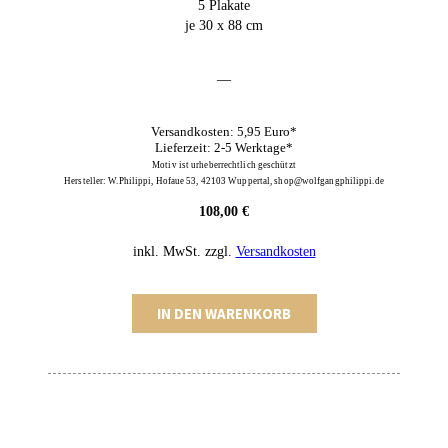
5 Plakate
je 30 x 88 cm
—
Versandkosten: 5,95 Euro*
Lieferzeit: 2-5 Werktage*
Motiv ist urheberrechtlich geschützt
Hersteller: W.Philippi, Hofaue 53, 42103 Wuppertal, shop@wolfgangphilippi.de
108,00
€
inkl. MwSt.
zzgl.
Versandkosten
Stadtplakate
IN DEN WARENKORB
5er-
Set
Menge